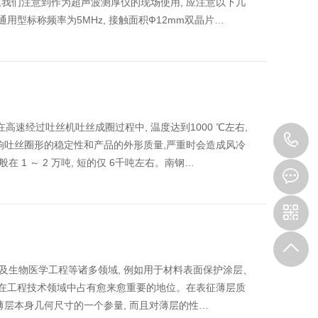
我们注意到作为超声波测厚仪的现场使用, 应注意以下几
用型标称频率为5MHz, 接触面积Ф12mm双晶片…
在高速经过吐丝机吐丝成圈过程中, 温度达到1000 ℃左右,
0
响吐丝圈形的稳定性和产品的外形质量,严重时会造成风冷
1 ～ 2 万吨, 短的仅 6千吨左右。南钢…
3
及生物医学工程等诸多领域, 例如用于材料表面保护涂层、
 在工程技术领域中占有愈来愈重要的地位。在表征薄层质
薄层本身几何尺寸的一个参量, 而且对薄层的性…