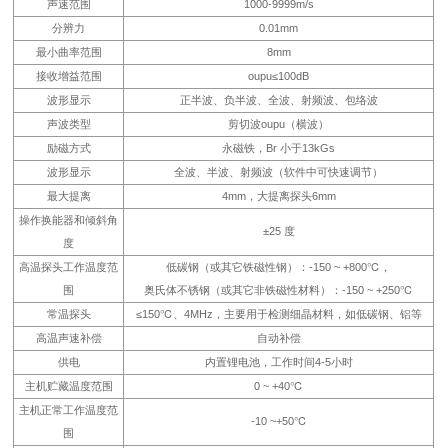
声速范围
1000-9999m/s
分辨力
0.01mm
最小曲率范围
8mm
接收增益范围
oupu≤100dB
波形显示
正半波、负半波、全波、射频波、包络波
声波类型
剪切波oupu（横波）
励磁方式
永磁铁，Br 小于13kGs
波形显示
全波、半波、射频波（软件中可快速调节）
最大提离
4mm，大提离探头6mm
操作换能器和倾斜角
±25 度
度
高温探头工作温度范
低碳钢（或其它铁磁性钢）：-150 ~ +800℃，
围
奥氏体不锈钢（或其它非铁磁性材料）：-150 ~ +250℃
常温探头
≤150℃、4MHz，主要用于检测细晶材料，如低碳钢、铝等
高温声速补偿
自动补偿
供电
内置锂电池，工作时间4-5小时
主机贮藏温度范围
0 ~ +40℃
主机正常工作温度范
-10 ~+50℃
围