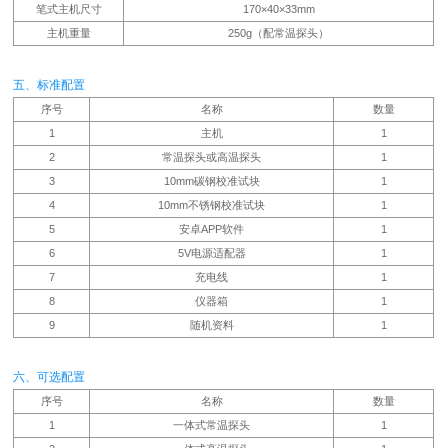
笔式主机尺寸
170×40×33mm
主机重量
250g（配常温探头）
五、标准配置
序号
名称
数量
1
主机
1
2
常温探头或高温探头
1
3
10mm碳钢校准试块
1
4
10mm不锈钢校准试块
1
5
安卓APP软件
1
6
5V电源适配器
1
7
充电线
1
8
仪器箱
1
9
随机资料
1
六、可选配置
序号
名称
数量
1
一体式常温探头
1