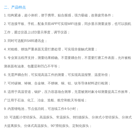
二、产品特点
1. 结构紧凑，超小体积，便于携带。贴合握感，强力吸磁，改善疲劳条件；
2. 可连接平板、手机，配备关联APP可实现WIFI连接，同步显示测量波形，也可以脱机
工作，通过仪器上LED显示厚度，调节仪器；
3. 同时可选配RS485通讯盒；
4. 对粗糙、锈蚀严重表面无需打磨处理，可实现非接触式测量；
5. 专业算法程序支持，测量结果精确。不需要耦合剂，不需要打磨工件表面，允许被检
测表面有油漆、包覆层和凹凸不平等；
6. 无需声耦合剂，可实现高温工件的测量，可实现高温报警、温度补偿；
7. 可对碳钢、铸钢、合金钢、不锈钢、铜、铝、钛等导体材料进行检测；
8. 适用于高温管道，锅炉，压力容器场合测厚，无需被测对象冷却测量提高工作效率，
广泛用于石油、化工、冶金、造船、航空和航天等领域；
9. 内置锂电池，节点低功耗，可连续工作4-5小时；
10. 可选配小管径探头、高温探头、常温探头、B扫描探头、分体式小管径探头、分体式
大提离探头、分体式高温探头、90°滑轮探头、定制化探头；