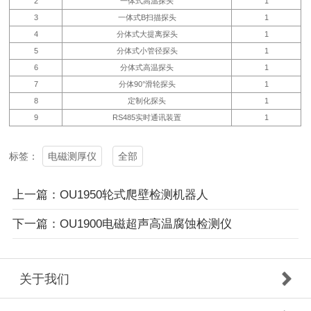
2
一体式高温探头
1
3
一体式B扫描探头
1
4
分体式大提离探头
1
5
分体式小管径探头
1
6
分体式高温探头
1
7
分体90°滑轮探头
1
8
定制化探头
1
9
RS485实时通讯装置
1
电磁测厚仪
全部
标签：
上一篇：OU1950轮式爬壁检测机器人
下一篇：OU1900电磁超声高温腐蚀检测仪
关于我们